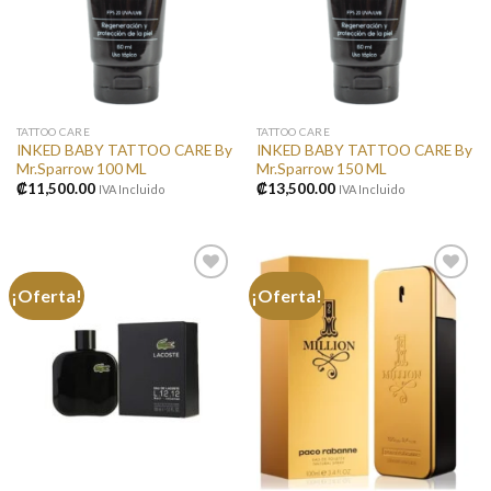
TATTOO CARE
TATTOO CARE
INKED BABY TATTOO CARE By
INKED BABY TATTOO CARE By
Mr.Sparrow 100 ML
Mr.Sparrow 150 ML
₡
11,500.00
₡
13,500.00
IVA Incluido
IVA Incluido
¡Oferta!
¡Oferta!
Añadir
Añadir
a la
a la
lista de
lista de
deseos
deseos