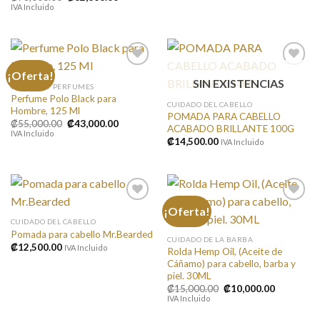
precio
precio
IVA Incluido
original
actual
era:
es:
₡78,000.00.
₡62,000.00.
¡Oferta!
SIN EXISTENCIAS
COLONIA Y PERFUMES
Perfume Polo Black para
Añadir
Añadir
CUIDADO DEL CABELLO
Hombre, 125 Ml
a la
a la
POMADA PARA CABELLO
lista de
lista de
El
El
₡
55,000.00
₡
43,000.00
ACABADO BRILLANTE 100G
deseos
deseos
precio
precio
IVA Incluido
original
actual
₡
14,500.00
IVA Incluido
era:
es:
₡55,000.00.
₡43,000.00.
¡Oferta!
CUIDADO DEL CABELLO
Pomada para cabello Mr.Bearded
Añadir
Añadir
CUIDADO DE LA BARBA
a la
a la
₡
12,500.00
IVA Incluido
Rolda Hemp Oil, (Aceite de
lista de
lista de
Cáñamo) para cabello, barba y
deseos
deseos
piel. 30ML
El
El
₡
15,000.00
₡
10,000.00
precio
precio
IVA Incluido
original
actual
era:
es: