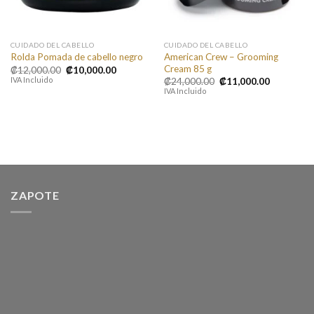
CUIDADO DEL CABELLO
CUIDADO DEL CABELLO
American Crew – Grooming
Rolda Pomada de cabello negro
Cream 85 g
El
El
₡
12,000.00
₡
10,000.00
precio
precio
IVA Incluido
El
El
₡
24,000.00
₡
11,000.00
original
actual
precio
precio
IVA Incluido
era:
es:
original
actual
₡12,000.00.
₡10,000.00.
era:
es:
₡24,000.00.
₡11,000.0
ZAPOTE